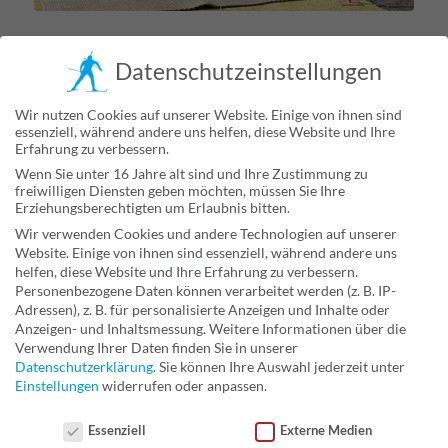
Noch einmal die vielleicht letzten Sonnenstrahlen
Datenschutzeinstellungen
während des Trainings nutzen. Bald kommen wieder die
Tage, an denen es zeitig dunkel wird. Wir hoffen, dass
Wir nutzen Cookies auf unserer Website. Einige von ihnen sind
alle gesund durch diese verrückten Zeiten kommen.
essenziell, während andere uns helfen, diese Website und Ihre
Erfahrung zu verbessern.
Wenn Sie unter 16 Jahre alt sind und Ihre Zustimmung zu
freiwilligen Diensten geben möchten, müssen Sie Ihre
Erziehungsberechtigten um Erlaubnis bitten.
12. OKTOBER 2020
0 KOMMENTARE
VON
MARTIN-R
/
/
Wir verwenden Cookies und andere Technologien auf unserer
Website. Einige von ihnen sind essenziell, während andere uns
SCHLAGWORTE:
FOOD
,
FUN
helfen, diese Website und Ihre Erfahrung zu verbessern.
Personenbezogene Daten können verarbeitet werden (z. B. IP-
EINTRAG TEILEN
Adressen), z. B. für personalisierte Anzeigen und Inhalte oder
Anzeigen- und Inhaltsmessung.
Weitere Informationen über die
Verwendung Ihrer Daten finden Sie in unserer
Datenschutzerklärung
.
Sie können Ihre Auswahl jederzeit unter
Einstellungen
widerrufen oder anpassen.
Datenschutzeinstellungen
Essenziell
Externe Medien