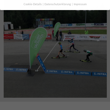
Cookie-Details
Datenschutzerklärung
Impressum
Datenschutzeinstellungen
Wenn Sie unter 16 Jahre alt sind und Ihre Zustimmung zu
freiwilligen Diensten geben möchten, müssen Sie Ihre
Erziehungsberechtigten um Erlaubnis bitten.
Wir verwenden Cookies und andere Technologien auf unserer
Website. Einige von ihnen sind essenziell, während andere uns
helfen, diese Website und Ihre Erfahrung zu verbessern.
Personenbezogene Daten können verarbeitet werden (z. B. IP-
Adressen), z. B. für personalisierte Anzeigen und Inhalte oder
Anzeigen- und Inhaltsmessung.
Weitere Informationen über die
Verwendung Ihrer Daten finden Sie in unserer
Datenschutzerklärung
.
Hier finden Sie eine Übersicht über alle verwendeten Cookies. Sie
können Ihre Einwilligung zu ganzen Kategorien geben oder sich
weitere Informationen anzeigen lassen und so nur bestimmte
Cookies auswählen.
Alle akzeptieren
Auswahl bestätigen
Zurück