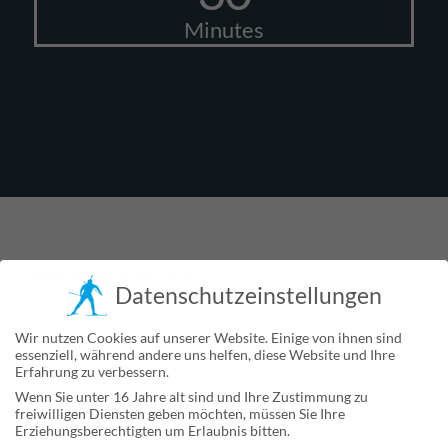
Minutes
WHAT WE DO IN THIS CLASS
:
Datenschutzeinstellungen
Lorem ipsum dolor sit amet, consectetuer adipiscing elit.
Aenean commodo ligula eget dolor. Aenean massa. Cum
Wir nutzen Cookies auf unserer Website. Einige von ihnen sind
sociis natoque penatibus et magnis dis parturient montes,
essenziell, während andere uns helfen, diese Website und Ihre
Erfahrung zu verbessern.
nascetur ridiculus mus.
Wenn Sie unter 16 Jahre alt sind und Ihre Zustimmung zu
Donec quam felis, ultricies nec, pellentesque eu, pretium
freiwilligen Diensten geben möchten, müssen Sie Ihre
Erziehungsberechtigten um Erlaubnis bitten.
quis, sem. Nulla consequat massa quis enim.